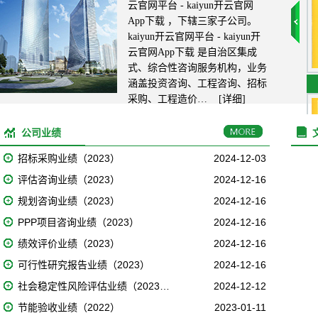
云官网平台 - kaiyun开云官网
App下载 ，下辖三家子公司。
kaiyun开云官网平台 - kaiyun开
云官网App下载 是自治区集成
式、综合性咨询服务机构，业务
涵盖投资咨询、工程咨询、招标
采购、工程造价…
[详细]
公司业绩
招标采购业绩（2023）
2024-12-03
评估咨询业绩（2023）
2024-12-16
规划咨询业绩（2023）
2024-12-16
PPP项目咨询业绩（2023）
2024-12-16
绩效评价业绩（2023）
2024-12-16
可行性研究报告业绩（2023）
2024-12-16
社会稳定性风险评估业绩（2023…
2024-12-12
节能验收业绩（2022）
2023-01-11