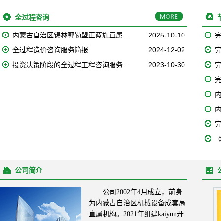
全过程咨询
内蒙古自治区锡林郭勒盟正蓝旗直属…
2025-10-10
全过程造价咨询服务简报
2024-12-02
投资决策阶段的全过程工程咨询服务…
2023-10-30
内
公司简介
公司2002年4月成立，前身
为内蒙古自治区机械设备成套局
直属机构。2021年组建kaiyun开